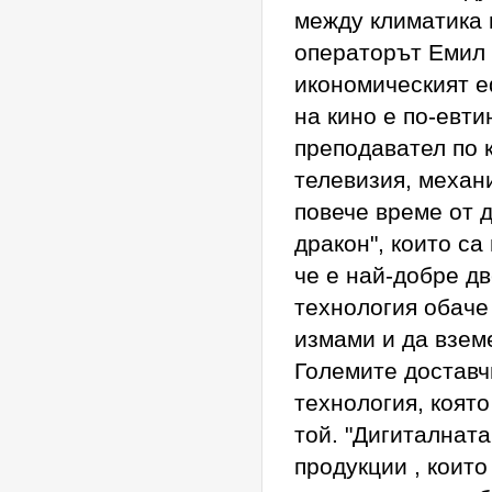
между климатика 
операторът Емил 
икономическият е
на кино е по-евти
преподавател по 
телевизия, механ
повече време от 
дракон", които са
че е най-добре дв
технология обаче 
измами и да взем
Големите доставч
технология, която
той. "Дигиталнат
продукции , които