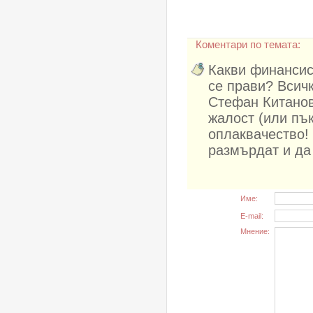
Коментари по темата:
Какви финансист
се прави? Всичк
Стефан Китанов
жалост (или пък
оплаквачество!
размърдат и да 
Име:
E-mail:
Мнение: