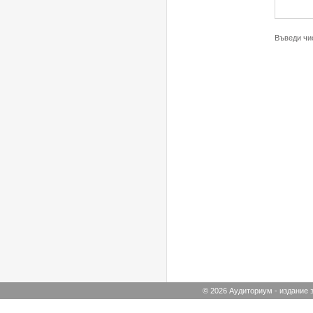
Въведи чис
© 2026 Аудиториум - издание з