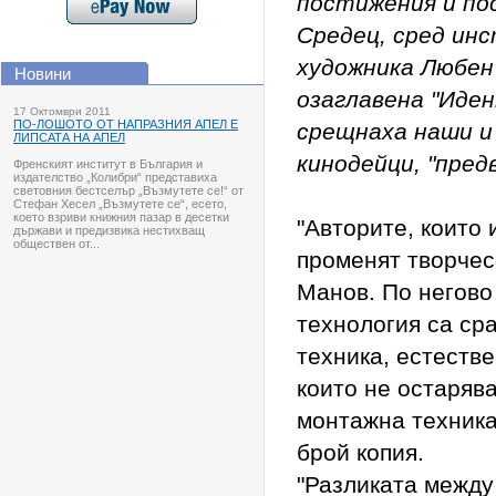
постижения и пос
Средец, сред ин
художника Любен
Новини
озаглавена "Иден
17 Октомври 2011
ПО-ЛОШОТО ОТ НАПРАЗНИЯ АПЕЛ Е
срещнаха наши и
ЛИПСАТА НА АПЕЛ
кинодейци, "пре
Френският институт в България и
издателство „Колибри“ представиха
световния бестселър „Възмутете се!“ от
Стефан Хесел „Възмутете се“, есето,
което взриви книжния пазар в десетки
"Авторите, които 
държави и предизвика нестихващ
обществен от...
променят творчес
Манов. По негово
технология са ср
техника, естеств
които не остарява
монтажна техника
брой копия.
"Разликата между