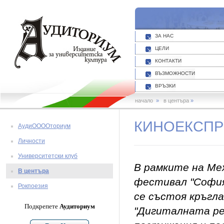
ЗА НАС
ЦЕЛИ
КОНТАКТИ
ВЪЗМОЖНОСТИ
ВРЪЗКИ
начало
»
в центъра
»
КИНОЕКСП
АудиООООториум
Личности
Университетски клуб
В рамките на Ме
В центъра
фестивал "Софи
Рокпоезия
се състоя кръгл
Подкрепете
Аудиториум
"Дигиталната ре