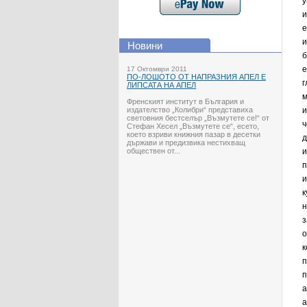
у
и
е
и
Новини
б
е
17 Октомври 2011
ПО-ЛОШОТО ОТ НАПРАЗНИЯ АПЕЛ Е
г
ЛИПСАТА НА АПЕЛ
м
Френският институт в България и
издателство „Колибри“ представиха
и
световния бестселър „Възмутете се!“ от
ч
Стефан Хесел „Възмутете се“, есето,
което взриви книжния пазар в десетки
д
държави и предизвика нестихващ
обществен от...
и
п
и
к
н
з
о
к
п
п
а
а