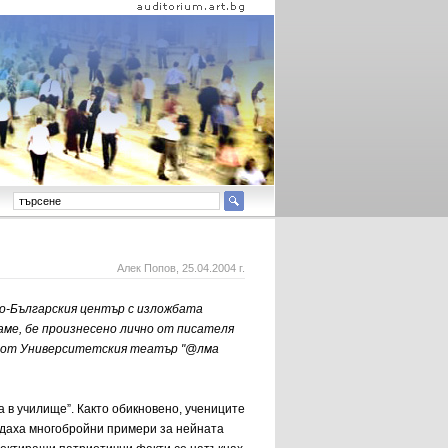
Алек Попов
, 25.04.2004 г.
ро-Българския център с изложбата
ваме, бе произнесено лично от писателя
е от Университетския театър "@лма
 в училище”. Както обикновено, учениците
ждаха многобройни примери за нейната