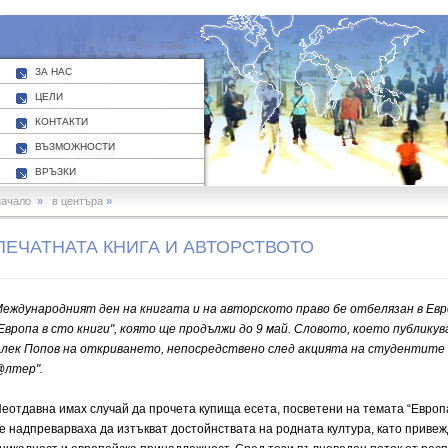
ЗА НАС
ЦЕЛИ
КОНТАКТИ
ВЪЗМОЖНОСТИ
ВРЪЗКИ
начало
»
в центъра
»
ПЕЧАТНАТА КНИГА И АВТОРСТВОТО
еждународният ден на книгата и на авторското право бе отбелязан в Ев
Европа в сто книги", която ще продължи до 9 май. Словото, което публику
лек Попов на откриването, непосредствено след акцията на студентит
@лтер".
еотдавна имах случай да прочета купища есета, посветени на темата “Европа
е надпреварваха да изтъкват достойнствата на родната култура, като приве