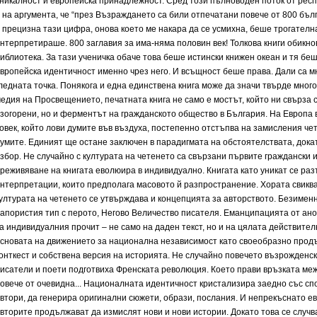
никалност и европейска принадлежност. Сред този пълноводен поток от рес
 на аргумента, че “през Възраждането са били отпечатани повече от 800 бъл
 прецизна тази цифра, онова което ме накара да се усмихна, беше трогателнат
нтерпретираше. 800 заглавия за има-няма половин век! Толкова книги обик
иблиотека. За тази ученичка обаче това беше истински книжен океан и тя б
вропейска идентичност именно чрез него. И всъщност беше права. Дали са мн
ледната точка. Понякога и една единствена книга може да значи твърде много
едия на Просвещението, печатната книга не само е мостът, който ни свърза с
зогорени, но и ферментът на гражданското общество в България. На Европа 
овек, който лови думите във въздуха, постепенно отстъпва на замисления че
умите. Единият ще остане заключен в парадигмата на обстоятелствата, дока
збор. Не случайно с културата на четенето са свързани първите граждански 
реживяване на книгата еволюира в индивидуално. Книгата като уникат се раз
нтерпретации, които предполага масовото й разпространение. Хората свиква
ултурата на четенето се утвърждава и концепцията за авторството. Безимен
апористия тип с перото, Негово Величество писателя. Еманципацията от ан
а индивидуалния прочит – не само на даден текст, но и на цялата действител
сновата на движението за национална независимост като своеобразно прод
онткест и собствена версия на историята. Не случайно повечето възрожденск
исатели и поети подготвиха Френската революция. Което прави връзката меж
овече от очевидна... Националната идентичност кристализира заедно със спо
втори, да генерира оригинални сюжети, образи, послания. И непрекъснато ев
вторите продължават да измислят нови и нови истории. Докато това се случв