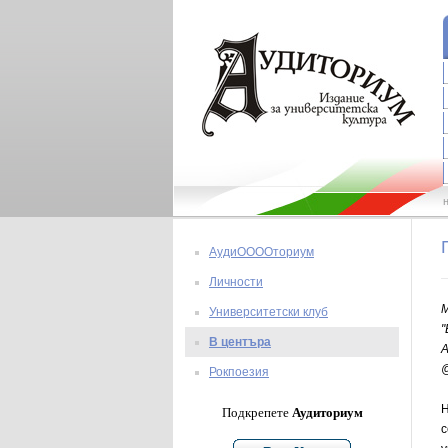
АудиООООториум
Личности
М
Университетски клуб
"
В центъра
А
Рокпоезия
Н
Подкрепете
Аудиториум
с