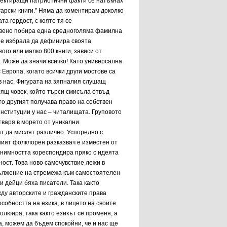
пектиращи патриотични факти се натъкнах
гарски книги.” Няма да коментирам доколко
а гордост, с която тя се
новено побира една средноголяма фамилна
еше избрала да дефинира своята
ого или малко 800 книги, зависи от
. Може да значи всичко! Като универсална
 Европа, когато всички други мостове са
в нас. Фигурата на зяпналия слушащ
тящ човек, който търси смисъла отвъд
то другият получава право на собствен
институции у нас – читалищата. Груповото
тваря в морето от уникални
т да мислят различно. Успоредно с
ният фолклорен разказвач е изместен от
онимността кореспондира пряко с идеята
ност. Това ново самочувствие лежи в
ължение на стремежа към самостоятелен
и дейци бяха писатели. Така както
ду авторските и гражданските права
собността на езика, в лицето на своите
олюира, така както езикът се променя, а
а, можем да бъдем спокойни, че и нас ще