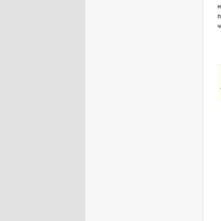
н
п
ч