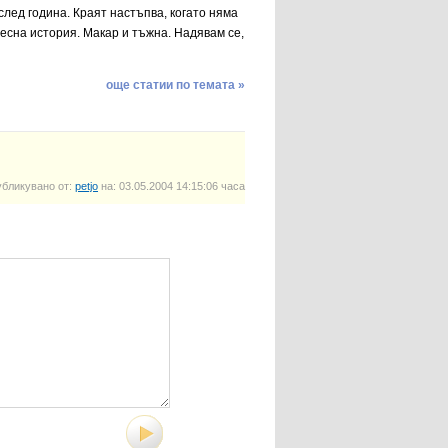
след година. Краят настъпва, когато няма
ресна история. Макар и тъжна. Надявам се,
още статии по темата »
убликувано от:
petjo
на: 03.05.2004 14:15:06 часа