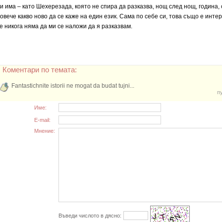
и има – като Шехерезада, която не спира да разказва, нощ след нощ, година, 
овече какво ново да се каже на един език. Сама по себе си, това също е инте
е никога няма да ми се наложи да я разказвам.
Коментари по темата:
Fantastichnite istorii ne mogat da budat tujni...
п
Име:
E-mail:
Мнение:
Въведи числото в дясно: