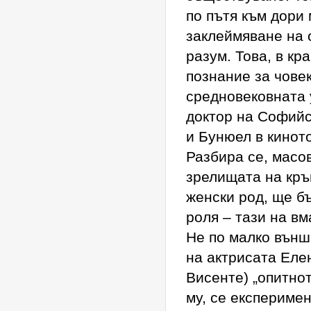
по пътя към дори
заклеймяване на 
разум. Това, в кр
познание за чове
средновековната 
доктор на Софийс
и Бунюел в киното
Разбира се, масо
зрелищата на кръ
женски род, ще б
роля – тази на в
Не по малко външ
на актрисата Еле
Висенте) „опитнот
му, се експериме