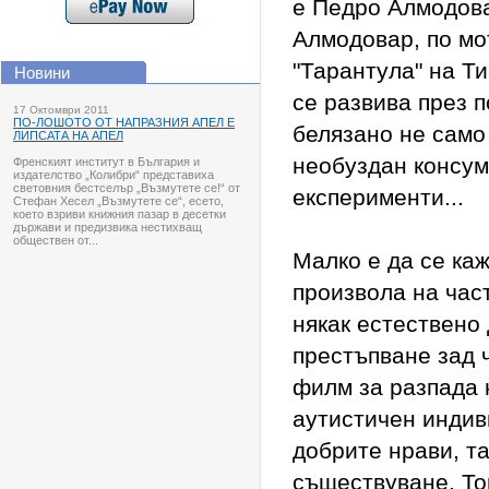
е Педро Алмодова
Алмодовар, по мо
"Тарантула" на Т
Новини
се развива през 
17 Октомври 2011
ПО-ЛОШОТО ОТ НАПРАЗНИЯ АПЕЛ Е
белязано не само 
ЛИПСАТА НА АПЕЛ
необуздан консум
Френският институт в България и
издателство „Колибри“ представиха
световния бестселър „Възмутете се!“ от
експерименти...
Стефан Хесел „Възмутете се“, есето,
което взриви книжния пазар в десетки
държави и предизвика нестихващ
обществен от...
Малко е да се каж
произвола на час
някак естествено
престъпване зад ч
филм за разпада 
аутистичен индив
добрите нрави, т
съществуване. То