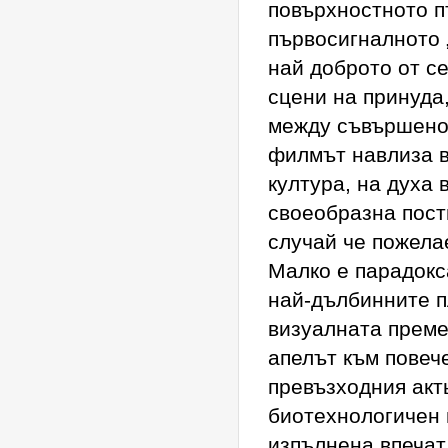
повърхностното п
първосигналното 
най доброто от с
сцени на принуда
между съвършено
филмът навлиза в
култура, на духа
своеобразна пост
случай че пожела
Малко е парадокса
най-дълбинните п
визуалната преме
апелът към повеч
превъзходния акт
биотехнологичен и
изпълнена впечат