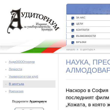
ЗА НАС
ЦЕЛИ
КОНТАКТИ
ВЪЗМОЖНОСТИ
ВРЪЗКИ
начало
»
в центъра
»
НАУКА, ПРЕ
АудиООООториум
АЛМОДОВА
Личности
Университетски клуб
В центъра
Наскоро в София 
Рокпоезия
последният филм
Подкрепете
Аудиториум
„Кожата, в която 