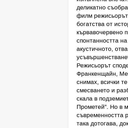
деликатно съобраз
филм режисьорът 
богатства от исто
кървавочервено п
спонтанността на
акустичното, отв
усъвършенстванет
Режисьорът споде
Франкенщайн, Мер
снимах, всички т
смесването и разб
скала в подземие
Прометей”. Но в м
съвременността р
така дотогава, д