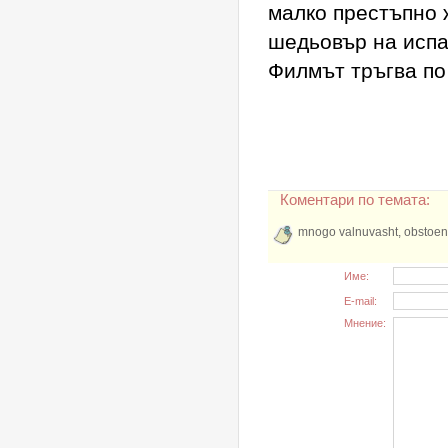
малко престъпно 
шедьовър на испа
Филмът тръгва по
Коментари по темата:
mnogo valnuvasht, obstoen, 
Име:
E-mail:
Мнение: