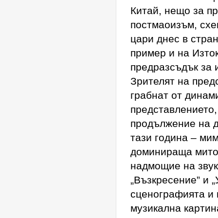
Китай, нещо за п
постмаоизъм, схе
цари днес в стра
пример и на Изто
предразсъдък за 
Зрителят на пред
грабнат от динам
представлението,
продължение на д
тази година – ми
доминираща митол
надмощие на звук
„Възкресение” и „
сценографията и
музикална картина