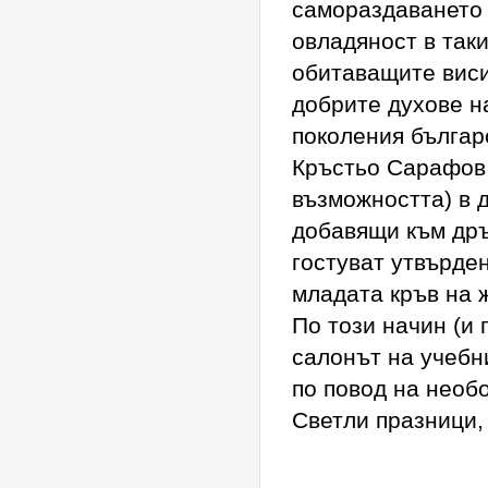
самораздаването 
овладяност в таки
обитаващите виси
добрите духове н
поколения българс
Кръстьо Сарафов 
възможността) в 
добавящи към дръ
гостуват утвърде
младата кръв на ж
По този начин (и 
салонът на учебн
по повод на необ
Светли празници,