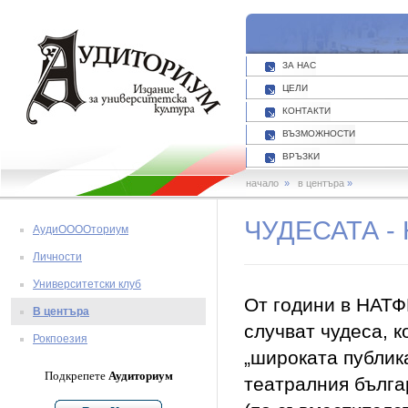
ЗА НАС
ЦЕЛИ
КОНТАКТИ
ВЪЗМОЖНОСТИ
ВРЪЗКИ
начало
»
в центъра
»
ЧУДЕСАТА -
АудиООООториум
Личности
Университетски клуб
От години в НАТФ
В центъра
случват чудеса, к
Рокпоезия
„широката публика
Подкрепете
Аудиториум
театралния бълга