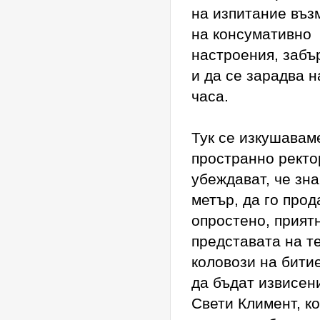
на изпитание въз
на консумативно
настроения, забъ
и да се зарадва 
часа.
Тук се изкушавам
пространно ректор
убеждават, че зн
метър, да го прод
опростено, приятн
представата на те
коловози на битие
да бъдат извисени
Свети Климент, к