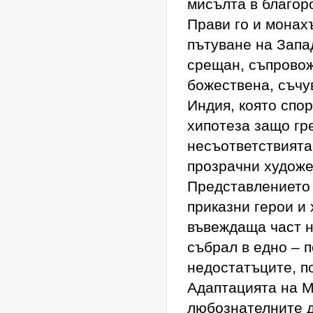
мисълта в благоро
Прави го и монахъ
пътуване на Запа
срещан, съпровожд
божествена, съчу
Индия, която спор
хипотеза защо гр
несъответствията
прозрачни художе
Представлението 
приказни герои и 
въвеждаща част н
събрал в едно – 
недостатъците, п
Адаптацията на М
любознателните д