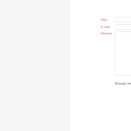
Име:
E-mail:
Мнение:
Въведи чис