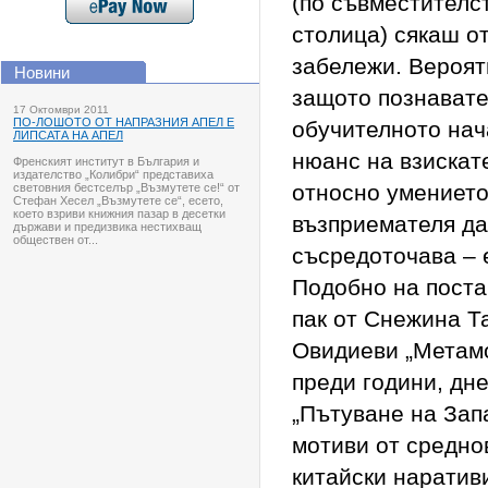
(по съвместителс
столица) сякаш о
забележи. Вероят
Новини
защото познавате
17 Октомври 2011
ПО-ЛОШОТО ОТ НАПРАЗНИЯ АПЕЛ Е
обучителното нач
ЛИПСАТА НА АПЕЛ
нюанс на взискат
Френският институт в България и
издателство „Колибри“ представиха
относно умението
световния бестселър „Възмутете се!“ от
Стефан Хесел „Възмутете се“, есето,
което взриви книжния пазар в десетки
възприемателя да
държави и предизвика нестихващ
обществен от...
съсредоточава – 
Подобно на пост
пак от Снежина Т
Овидиеви „Метам
преди години, дн
„Пътуване на Запа
мотиви от средно
китайски наратив